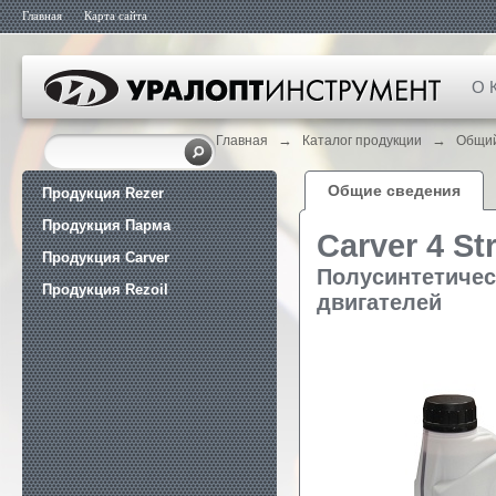
Главная
Карта сайта
О 
→
→
Главная
Каталог продукции
Общий
Общие сведения
Продукция Rezer
Продукция Парма
Carver 4 St
Продукция Carver
Полусинтетичес
Продукция Rezoil
двигателей