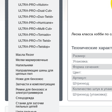
ULTRA-PRO «Alulon»
ULTRA-PRO «Dual-Cut»
ULTRA-PRO «Duo-Twist»
ULTRA-PRO «Hurricane»
ULTRA-PRO «Multi-Cut»
Леска класса хобби по 
ULTRA-PRO «Tornado»
ULTRA-PRO «Tri-Twist»
ULTRA-PRO «Twistop»
Технические харак
Масла Rezer
Размер:
Мелки маркировочные
Упаковка:
Напильники
Форма сечения:
Направляющие шины для
Цвет:
цепных пил
Артикул:
Ножи для бензокос
Штрихкод:
Запчасти и комплектующие
Количество штук в упак
Ремни для бензокос и
электротриммеров
Штрихкод (упаковка):
Спецодежда
Станки для заточки
пильных цепей
Цепи пильные