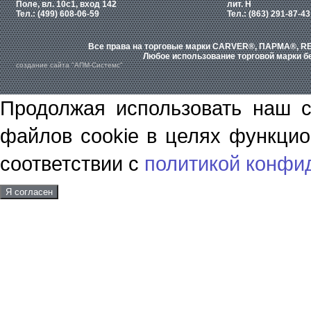
Поле, вл. 10с1, вход 142
лит. Н
Тел.: (499) 608-06-59
Тел.: (863) 291-87-43
Все права на торговые марки CARVER®, ПАРМА®, RE
Любое использование торговой марки бе
создание сайта "АПМ-Системс"
Продолжая использовать наш с
файлов cookie в целях функцио
соответствии с
политикой конфи
Я согласен