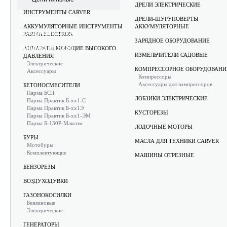
АККУМУЛЯТОРНЫЕ САДОВЫЕ
ДРЕЛИ ЭЛЕКТРИЧЕСКИЕ
ИНСТРУМЕНТЫ CARVER
Продукция Парма
ДРЕЛИ-ШУРУПОВЕРТЫ
АККУМУЛЯТОРНЫЕ ИНСТРУМЕНТЫ
АККУМУЛЯТОРНЫЕ
Продукция Carver
PARMA ELECTRON
ЗАРЯДНОЕ ОБОРУДОВАНИЕ
Продукция Rezoil
АППАРАТЫ МОЮЩИЕ ВЫСОКОГО
ИЗМЕЛЬЧИТЕЛИ САДОВЫЕ
ДАВЛЕНИЯ
Электрические
КОМПРЕССОРНОЕ ОБОРУДОВАНИ
Аксессуары
Компрессоры
Аксессуары для компрессоров
БЕТОНОСМЕСИТЕЛИ
Парма БСЛ
ЛОБЗИКИ ЭЛЕКТРИЧЕСКИЕ
Парма Практик Б-хх1-С
Парма Практик Б-хх1Э
КУСТОРЕЗЫ
Парма Практик Б-хх1-ЭМ
Парма Б-130Р-Максим
ЛОДОЧНЫЕ МОТОРЫ
БУРЫ
МАСЛА ДЛЯ ТЕХНИКИ CARVER
Мотобуры
Комплектующие
МАШИНЫ ОТРЕЗНЫЕ
БЕНЗОРЕЗЫ
ВОЗДУХОДУВКИ
ГАЗОНОКОСИЛКИ
Бензиновые
Электрические
ГЕНЕРАТОРЫ