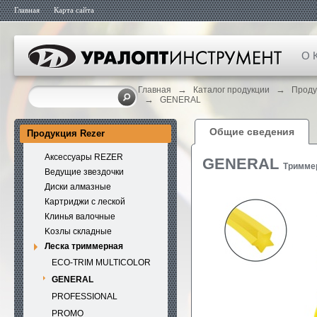
Главная
Карта сайта
О 
→
→
Главная
Каталог продукции
Проду
→
GENERAL
Общие сведения
Продукция Rezer
Аксессуары REZER
GENERAL
Тримме
Ведущие звездочки
Диски алмазные
Картриджи с леской
Клинья валочные
Kозлы складные
Леска триммерная
ECO-TRIM MULTICOLOR
GENERAL
PROFESSIONAL
PROMO