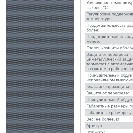
Увеличение температур
выходе, °С:
Регулировка поддержи
температуры:
Продолжительность раб
более:
Продолжительность пауз
менее:
Степень защиты оболоч
Защита от перегрева -
Биметаллический защи
термостат с автоматич
возвратом в рабочее со
Принудительный обдув
неправильном выключе
Класс электрозащиты:
Защита от перегрева:
Принудительный обдув:
Габаритные размеры п
Габаритные размеры уп
Вес, не более, кг:
Артикул:
Штрихкод: