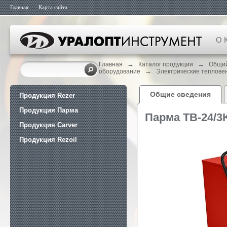
Главная
Карта сайта
О 
→
→
Главная
Каталог продукции
Общий
→
оборудование
Электрические теплове
Общие сведения
Продукция Rezer
Продукция Парма
Парма ТВ-24/
Продукция Carver
Продукция Rezoil