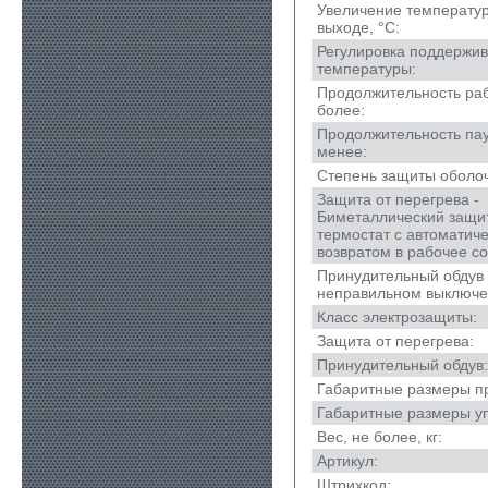
Увеличение температур
выходе, °С:
Регулировка поддержи
температуры:
Продолжительность раб
более:
Продолжительность пауз
менее:
Степень защиты оболоч
Защита от перегрева -
Биметаллический защи
термостат с автоматич
возвратом в рабочее со
Принудительный обдув
неправильном выключе
Класс электрозащиты:
Защита от перегрева:
Принудительный обдув:
Габаритные размеры п
Габаритные размеры уп
Вес, не более, кг:
Артикул:
Штрихкод: