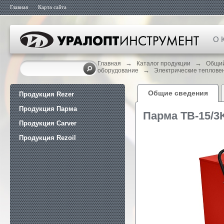
Главная
Карта сайта
О 
→
→
Главная
Каталог продукции
Общий
→
оборудование
Электрические теплове
Общие сведения
Продукция Rezer
Продукция Парма
Парма ТВ-15/
Продукция Carver
Продукция Rezoil