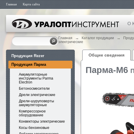
Главная
Карта сайта
О 
→
→
Главная
Каталог продукции
Проду
электрические
Общие сведения
Продукция Rezer
Продукция Парма
Парма-М6
П
Аккумуляторные
инструменты Parma
Electron
Бетоносмесители
Дрели электрические
Дрели-шуруповерты
аккумуляторные
Компрессорное
оборудование
Конвекторы электрические
Косы бензиновые