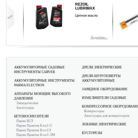
515
REZOIL
LUBRIMAX
танок
Цепное масло
обнее...
Подробнее...
АККУМУЛЯТОРНЫЕ САДОВЫЕ
ДРЕЛИ ЭЛЕКТРИЧЕСКИЕ
ИНСТРУМЕНТЫ CARVER
ДРЕЛИ-ШУРУПОВЕРТЫ
АККУМУЛЯТОРНЫЕ ИНСТРУМЕНТЫ
АККУМУЛЯТОРНЫЕ
PARMA ELECTRON
ЗАРЯДНОЕ ОБОРУДОВАНИЕ
АППАРАТЫ МОЮЩИЕ ВЫСОКОГО
ИЗМЕЛЬЧИТЕЛИ САДОВЫЕ
ДАВЛЕНИЯ
Электрические
КОМПРЕССОРНОЕ ОБОРУДОВАНИ
Аксессуары
Компрессоры
Аксессуары для компрессоров
БЕТОНОСМЕСИТЕЛИ
Парма БСЛ
ЛОБЗИКИ ЭЛЕКТРИЧЕСКИЕ
Парма Практик Б-хх1-С
Парма Практик Б-хх1Э
КУСТОРЕЗЫ
Парма Практик Б-хх1-ЭМ