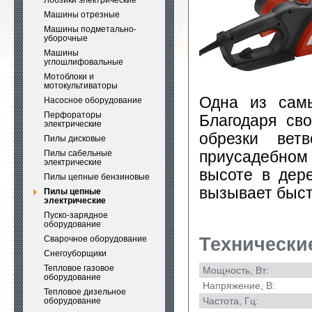
Лобзики электрические
Машины отрезные
Машины подметально-
уборочные
Машины
углошлифовальные
Мотоблоки и
мотокультиваторы
Одна из самы
Насосное оборудование
Перфораторы
Благодаря св
электрические
обрезки вет
Пилы дисковые
приусадебном 
Пилы сабельные
электрические
высоте в дер
Пилы цепные бензиновые
вызывает быст
Пилы цепные
электрические
Пуско-зарядное
оборудование
Сварочное оборудование
Технически
Снегоуборщики
Тепловое газовое
Мощность, Вт:
оборудование
Напряжение, В:
Тепловое дизельное
Частота, Гц:
оборудование