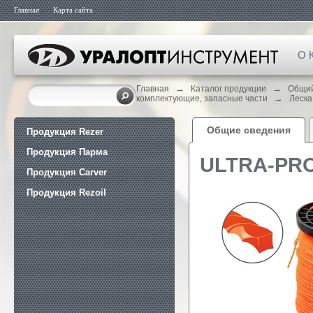
Главная
Карта сайта
О 
→
→
Главная
Каталог продукции
Общий
→
комплектующие, запасные части
Леска
Общие сведения
Продукция Rezer
Продукция Парма
ULTRA-PRO
Продукция Carver
Продукция Rezoil